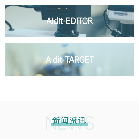
AIdit-EDITOR
AIdit-TARGET
NEWS
新闻资讯