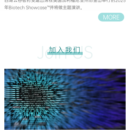
西湖云谷智药受邀出席在美国加利福尼亚州旧金山举行的2025
年Biotech Showcase™并将做主题演讲。
MORE
Join US
加入我们