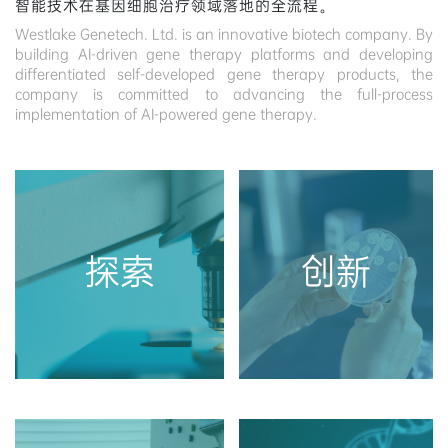
智能技术在基因细胞治疗领域落地的全流程。
Westlake Genetech. Ltd. is an innovative biotech company. By
building AI-driven gene therapy platforms and developing
differentiated self-developed gene therapy products, the
company is committed to advancing the full-process
implementation of AI-powered gene therapy.
探索
创新